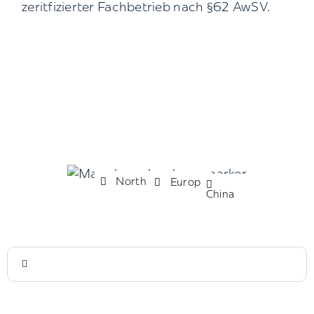
zeritfizierter Fachbetrieb nach §62 AwSV.
North America
Europa
China
Suche
nach: