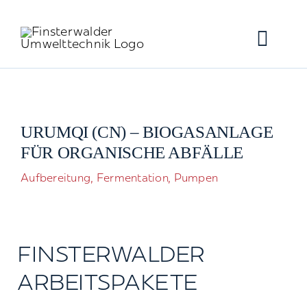
Zum
Inhalt
Toggl
springen
Navig
Home
URUMQI (CN) – BIOGASANLAGE
Produkte
FÜR ORGANISCHE ABFÄLLE
Aufbereitung, Fermentation, Pumpen
Anwendungen
Service
FINSTERWALDER
Über uns
ARBEITSPAKETE