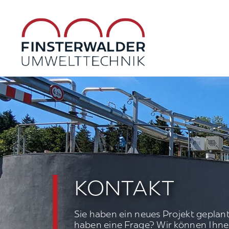
Zum
Inhalt
springen
KONTAKT
Sie haben ein neues Projekt geplant
haben eine Frage? Wir können Ihne