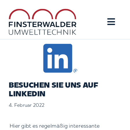
Zum
Inhalt
springen
Toggl
Navig
Home
Produkte
Anwendungen
BESUCHEN SIE UNS AUF
LINKEDIN
Service
4. Februar 2022
Über uns
Hier gibt es regelmäßig interessante